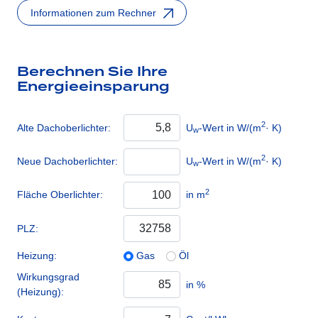
Informationen zum Rechner
Berechnen Sie Ihre
Energieeinsparung
2
Alte Dachoberlichter:
U
-Wert in W/(m
· K)
w
2
Neue Dachoberlichter:
U
-Wert in W/(m
· K)
w
2
Fläche Oberlichter:
in m
PLZ:
Heizung:
Gas
Öl
Wirkungsgrad
in %
(Heizung):