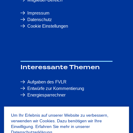
Impressum
Datenschutz
Cookie Einstellungen
Interessante Themen
Aufgaben des FVLR
Entwürfe zur Kommentierung
Energiesparrechner
Um Ihr Erlebnis auf unserer Website zu verbessern,
In Kontakt bleiben
verwenden wir Cookies. Dazu benötigen wir Ihre
Einwilligung. Erfahren Sie mehr in unserer
Datenschutzerklärung
.