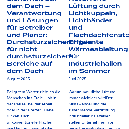
dem Dach –
Lüftung durch
Verantwortung
Lichtkuppeln,
und Lösungen
Lichtbänder
für Betreiber
und
und Planer:
Flachdachfenste
Durchsturzsicherungen
Effiziente
für nicht
Wärmeableitung
durchsturzsichere
für
Bereiche auf
Industriehallen
dem Dach
im Sommer
August 2025
Juni 2025
Bei gutem Wetter zieht es die
Warum natürliche Lüftung
Menschen ins Freie – ob in
immer wichtiger wirdDer
der Pause, bei der Arbeit
Klimawandel und die
oder in der Freizeit. Dabei
zunehmende Verdichtung
rücken auch
industrieller Bauweisen
unkonventionelle Flächen
stellen Unternehmen vor
wie Dächer immer stärker…
neue Herausforderungen im